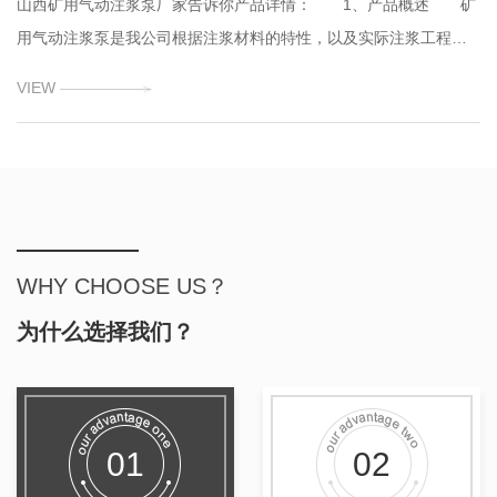
山西矿用气动注浆泵厂家告诉你产品详情： 1、产品概述 矿
用气动注浆泵是我公司根据注浆材料的特性，以及实际注浆工程需
要专门设计的注浆设备。该设备以压缩空气为动力，采用双柱塞结
VIEW
构，注浆时两种浆体同时吸浆和出浆，混合效果更好。可以在大淋
水、高瓦斯场合安全使用。该泵具有轻便灵活、简单可靠的特点。
该产品的注浆压力和流量方
WHY CHOOSE US？
为什么选择我们？
01
02