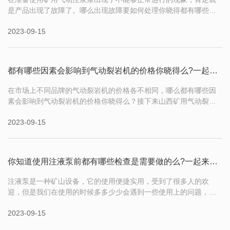
是产品出现了故障了。哪么出现故障要如何处理你晓得都有哪些方
法么？接下来山西矿用气动注液泵小编就为大家做一些介绍，希望
2023-09-15
通过本文的阅读对你有所帮助。 1、具体的工作安装检查完毕
后，开始注浆工作，但是出现进风却不能够正常的进行注浆工作，
这个时候就要考虑到注浆泵的气缸
都有哪些因素会影响到气动裂岩机的价格你晓得么?一起来看看
在市场上不同品牌的气动裂岩机的价格各不相同，哪么都有哪些因
素会影响到气动裂岩机的价格你晓得么？接下来山西矿用气动裂岩
机批发厂家小编就为大家做一些介绍，希望通过本文的阅读对你有
2023-09-15
所帮助。 1、功能性能：不同型号、不同厂家、不同功能的气动
裂岩机价格会有所不同。例如，有的气动裂岩机具有更高的功率、
更强的破碎力、更长的使用寿命
你知道使用注液泵前都有哪些检查是需要做的么?一起来了解下
注液泵是一种矿山设备，它的使用便捷实用，受到了很多人的欢
迎，但是我们在使用的时候多多少少会遇到一些使用上的问题，大
多数问题出现的原因还是因为我们在使用之前没有进行设备的检
2023-09-15
查。哪么你知道使用注液泵前都有哪些检查是需要做的么？接下来
山西矿用气动注液泵销售公司小编就为大家做一些介绍，希望通过